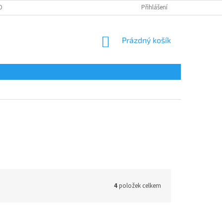
OBNÍCH ÚDAJŮ
Přihlášení
NÁKUPNÍ
Prázdný košík
KOŠÍK
4
položek celkem
-