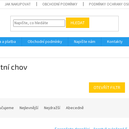
JAK NAKUPOVAT
OBCHODNÍ PODMÍNKY
PODMÍNKY OCHRANY OS
HLEDAT
 a platba
Obchodní podmínky
Napište nám
Kontakty
tní chov
OTEVŘÍT FILTR
učujeme
Nejlevnější
Nejdražší
Abecedně
Sarančata dospělci - čerstvě svlečená 5