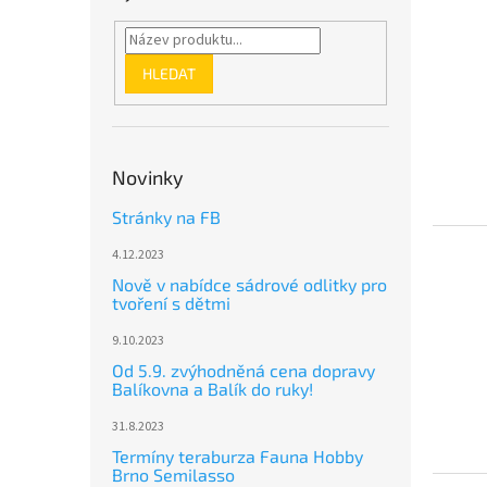
n
ý
í
e
p
p
l
i
r
HLEDAT
s
o
p
d
r
u
o
k
Novinky
d
t
u
ů
Stránky na FB
k
t
4.12.2023
ů
Nově v nabídce sádrové odlitky pro
tvoření s dětmi
9.10.2023
Od 5.9. zvýhodněná cena dopravy
Balíkovna a Balík do ruky!
31.8.2023
Termíny teraburza Fauna Hobby
Brno Semilasso