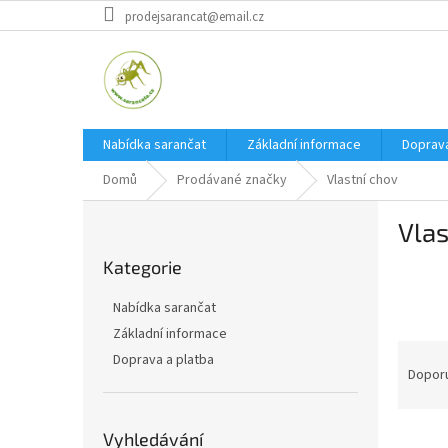
Přejít
prodejsarancat@email.cz
na
obsah
Nabídka sarančat
Základní informace
Doprava
Domů
Prodávané značky
Vlastní chov
P
Vlas
o
Přeskočit
s
Kategorie
kategorie
t
r
Nabídka sarančat
a
Základní informace
n
Ř
Doprava a platba
n
a
Dopor
í
z
p
e
a
V
n
Vyhledávání