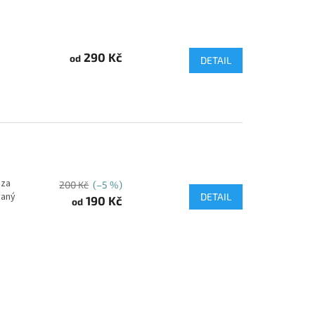
290 Kč
od
DETAIL
 za
200 Kč
(–5 %)
vaný
DETAIL
190 Kč
od