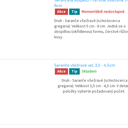
6cm
Momentálně nedostupné
Akce
Tip
Druh - Saranče všežravé (schistocerca
gregaria). Velikost 5 cm - 6 cm. Jedná se o
dospělou (okřídlenou) formu, čerstvé růžo
kusy.
Saranče všežravé vel. 3,5 - 4,5cm
Skladem
Akce
Tip
Druh - Saranče všežravé (schistocerca
gregaria). Velikost 3,5 cm - 4,5 cm. V deta
položky vyberte požadovaný počet.