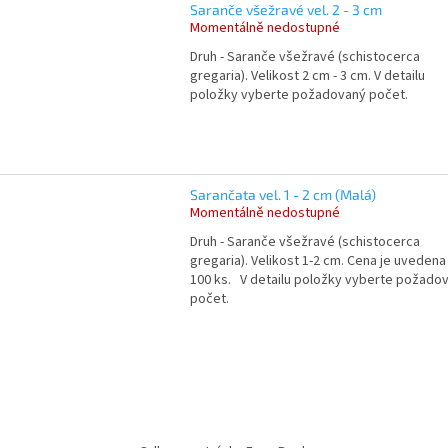
Saranče všežravé vel. 2 - 3 cm
Momentálně nedostupné
Druh - Saranče všežravé (schistocerca
gregaria). Velikost 2 cm - 3 cm. V detailu
položky vyberte požadovaný počet.
Sarančata vel. 1 - 2 cm (Malá)
Momentálně nedostupné
Druh - Saranče všežravé (schistocerca
gregaria). Velikost 1-2 cm. Cena je uvedena
100 ks. V detailu položky vyberte požado
počet.
O
v
l